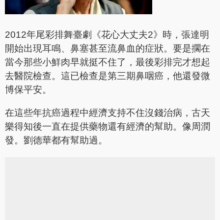
2012年尾彩排舞臺劇《花心大丈夫2》時，張達明
開始出現耳鳴、鼻塞甚至流鼻血的症狀。要是擱在
當今那些小鮮肉早就挺不住了，最後彩排完才想起
去醫院檢查。這已檢查是第三期鼻咽癌，他還發微
博保平安。
在這些年抗癌過程中經濟支持不住沒錢治病，古天
樂得知後一直在提供藥物還有經濟的幫助。像周潤
發。劉德華都有幫助過。