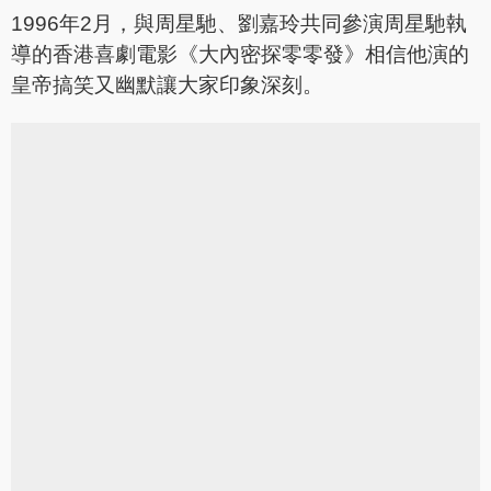
1996年2月，與周星馳、劉嘉玲共同參演周星馳執
導的香港喜劇電影《大內密探零零發》相信他演的
皇帝搞笑又幽默讓大家印象深刻。