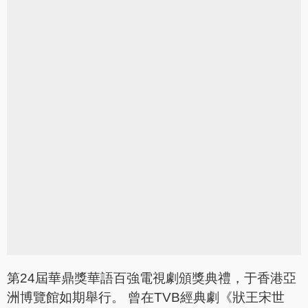
第24屆華鼎獎華語百強電視劇頒獎典禮，于香港亞
洲博覽館如期舉行。 曾在TVB經典劇《狀王宋世