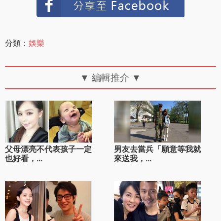
分類：
娛樂
▼ 編輯推介 ▼
父母漂亮不代表孩子一定
男友去當兵「願意等我就
也好看，...
來送我，...