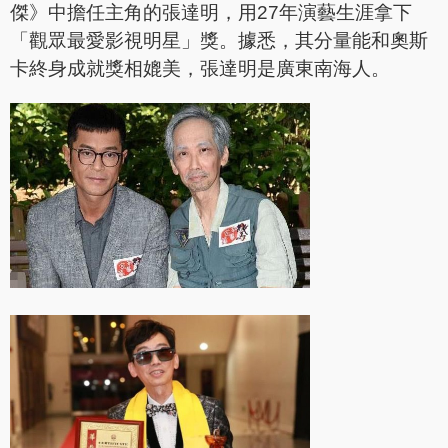
傑》中擔任主角的張達明，用27年演藝生涯拿下
「觀眾最愛影視明星」獎。據悉，其分量能和奧斯
卡終身成就獎相媲美，張達明是廣東南海人。