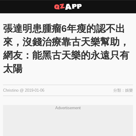
Copyright © 2026 ·
QZAPP
·
隱私權政策
張達明患腫瘤6年瘦的認不出
來，沒錢治療靠古天樂幫助，
網友：能黑古天樂的永遠只有
太陽
Christino
@
2019-01-06
分類：
娛樂
Advertisement