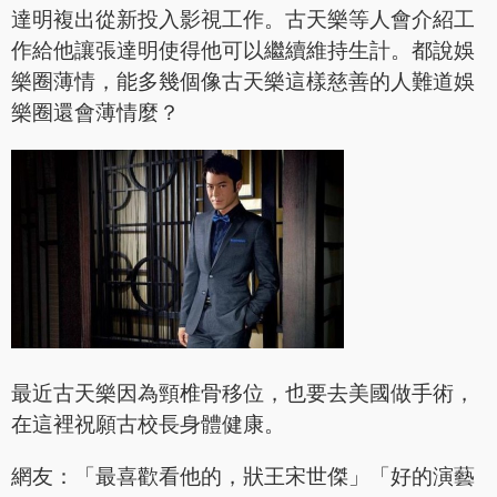
達明複出從新投入影視工作。古天樂等人會介紹工
作給他讓張達明使得他可以繼續維持生計。都說娛
樂圈薄情，能多幾個像古天樂這樣慈善的人難道娛
樂圈還會薄情麼？
最近古天樂因為頸椎骨移位，也要去美國做手術，
在這裡祝願古校長身體健康。
網友：「最喜歡看他的，狀王宋世傑」「好的演藝