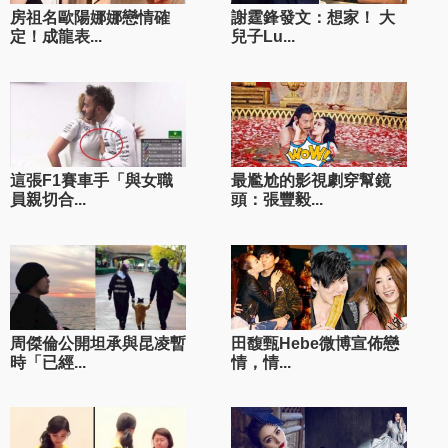
房祖名歐陽娜娜戀情確
謝霆鋒發文：想家！ 大
定！成龍表...
兒子Lu...
這張F1賽車手「與女職
最尷尬的影視劇穿幫鏡
員親切合...
頭：張豐毅...
周傑倫公開坦承與昆凌暫
田馥甄Hebe微博宣佈戀
時「已經...
情，情...