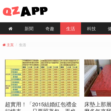
新聞
奇趣
生活
科技
主頁
生活
超實用！「2015結婚紅包禮金
床墊上那
行情表」，只要照著包，再也
麼多年來