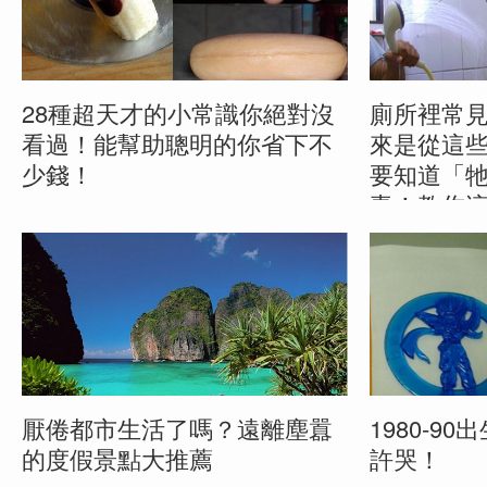
28種超天才的小常識你絕對沒
廁所裡常
看過！能幫助聰明的你省下不
來是從這
少錢！
要知道「
毒！教你
26 August, 2015
16 May, 201
厭倦都市生活了嗎？遠離塵囂
1980-9
的度假景點大推薦
許哭！