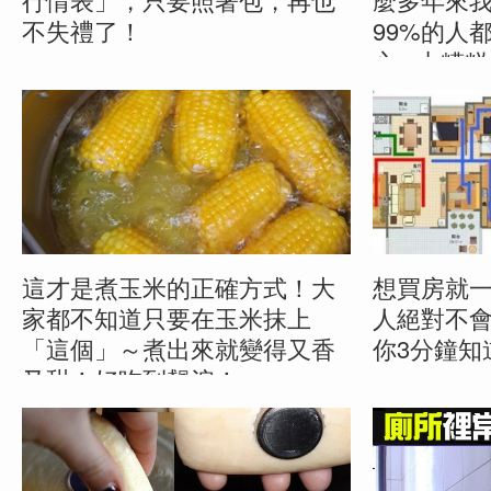
不失禮了！
99%的人
心...太糟
5 October, 2015
2 October, 2
這才是煮玉米的正確方式！大
想買房就
家都不知道只要在玉米抹上
人絕對不
「這個」～煮出來就變得又香
你3分鐘知
又甜！好吃到飆淚！
14 September
17 September, 2015