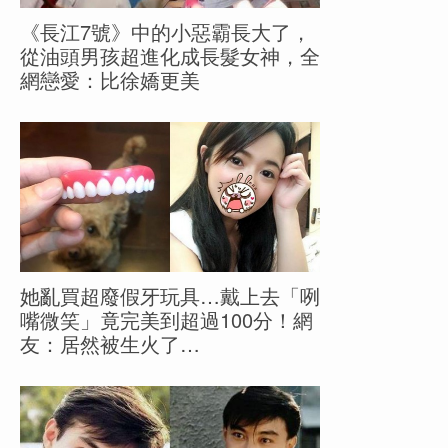
《長江7號》中的小惡霸長大了，
從油頭男孩超進化成長髮女神，全
網戀愛：比徐嬌更美
她亂買超廢假牙玩具…戴上去「咧
嘴微笑」竟完美到超過100分！網
友：居然被生火了…