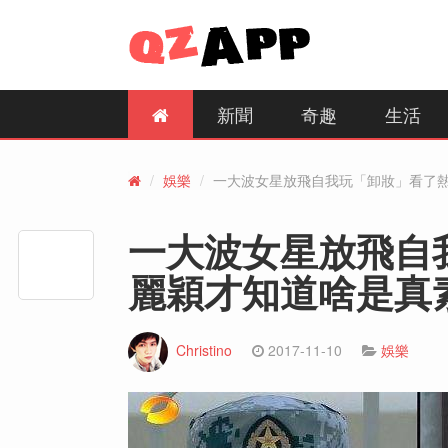
新聞
奇趣
生活
娛樂
一大波女星放飛自我玩「卸妝」看了
一大波女星放飛自
麗穎才知道啥是真
Christino
2017-11-10
娛樂