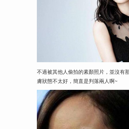
不過被其他人偷拍的素顏照片，並沒有
膚狀態不太好，簡直是判落兩人啊~