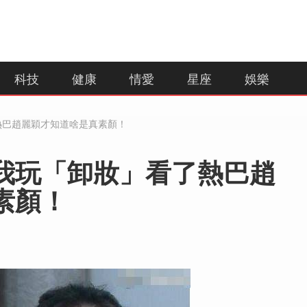
科技
健康
情愛
星座
娛樂
熱巴趙麗穎才知道啥是真素顏！
我玩「卸妝」看了熱巴趙
素顏！