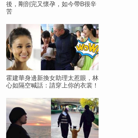
後，剛剖完又懷孕，如今帶B很辛
苦
霍建華身邊新換女助理太惹眼，林
心如隔空喊話：請穿上你的衣裳！