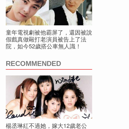
童年電視劇被他霸屏了，還因被說
假戲真做毆打老演員被告上了法
院，如今52歲搭公車無人識！
RECOMMENDED
楊丞琳紅不過她，嫁大12歲老公