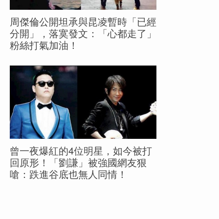
周傑倫公開坦承與昆凌暫時「已經
分開」，落寞發文：「心都走了」
粉絲打氣加油！
曾一夜爆紅的4位明星，如今被打
回原形！「劉謙」被強國網友狠
嗆：跌進谷底也無人同情！