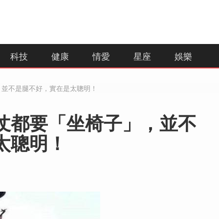
科技
健康
情愛
星座
娛樂
，並不是腿不好，實在是太聰明！
仗都要「坐椅子」，並不
太聰明！