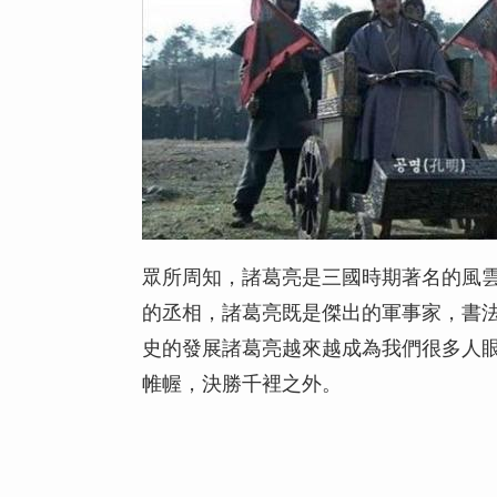
眾所周知，諸葛亮是三國時期著名的風
的丞相，諸葛亮既是傑出的軍事家，書
史的發展諸葛亮越來越成為我們很多人
帷幄，決勝千裡之外。