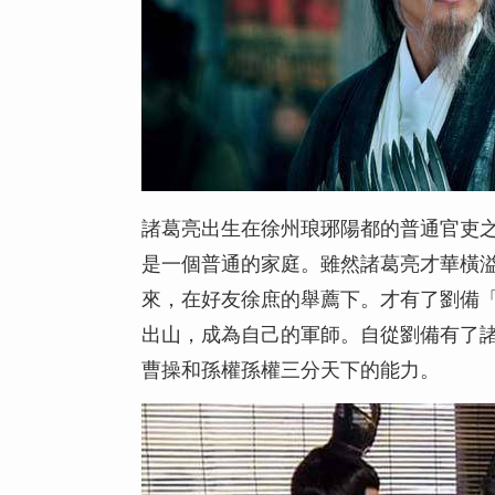
諸葛亮出生在徐州琅琊陽都的普通官吏
是一個普通的家庭。雖然諸葛亮才華橫
來，在好友徐庶的舉薦下。才有了劉備
出山，成為自己的軍師。自從劉備有了
曹操和孫權孫權三分天下的能力。