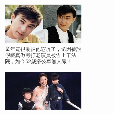
童年電視劇被他霸屏了，還因被說
假戲真做毆打老演員被告上了法
院，如今52歲搭公車無人識！