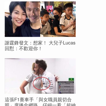
謝霆鋒發文：想家！ 大兒子Lucas
回懟：不歡迎你！
這張F1賽車手「與女職員親切合
照」席捲全網路，仔細一看「超紳