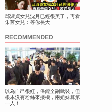
邱淑貞女兒沈月已經很美了，再看
朱茵女兒：等你長大
RECOMMENDED
以為自己很紅，保鏢全副武裝，但
根本沒有粉絲來接機，兩姐妹算第
一人！