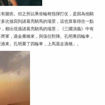
沒有腿疾。但之所以乘坐輪椅指揮打仗，是因為他騎
有多次描寫到諸葛亮騎馬的場景，這也算靠得住一點
中，都出現過諸葛亮騎馬的場景，《三國演義》中有
不齊軍，過金雁橋來，與張任對陣。孔明乘四輪車，
殺過來。孔明棄了四輪車，上馬退走過橋」。