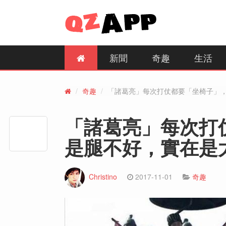
新聞
奇趣
生活
奇趣
「諸葛亮」每次打仗都要「坐椅子」
「諸葛亮」每次打
是腿不好，實在是
Christino
2017-11-01
奇趣