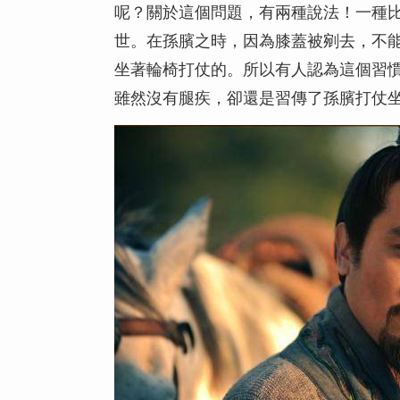
呢？關於這個問題，有兩種說法！一種
世。在孫臏之時，因為膝蓋被剜去，不
坐著輪椅打仗的。所以有人認為這個習
雖然沒有腿疾，卻還是習傳了孫臏打仗