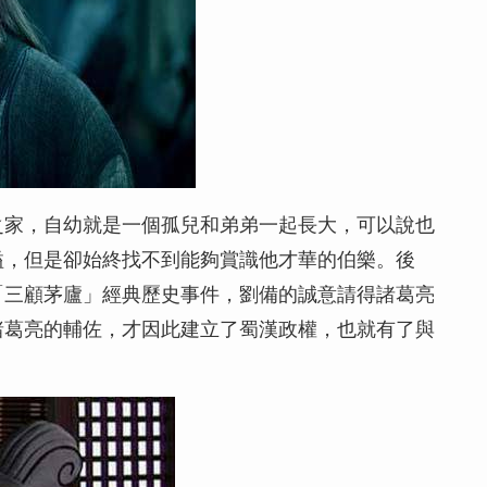
之家，自幼就是一個孤兒和弟弟一起長大，可以說也
溢，但是卻始終找不到能夠賞識他才華的伯樂。後
「三顧茅廬」經典歷史事件，劉備的誠意請得諸葛亮
諸葛亮的輔佐，才因此建立了蜀漢政權，也就有了與