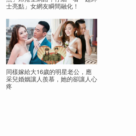
士亮點」女網友瞬間融化！
同樣嫁給大16歲的明星老公，應
采兒婚姻讓人羨慕，她的卻讓人心
疼