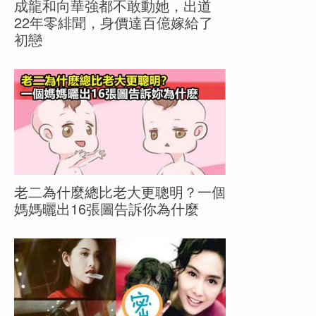
成龍和向華強都不敢動她，出道
22年零緋聞，身價達百億嫁給了
初戀
老二為什麼總比老大更聰明？一個
媽媽曬出16張圖告訴你為什麼