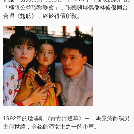
「極限公益聯歡晚會」，張藝興與偶像林俊傑同台
合唱《翅膀》，終於得償所願。
1992年的瓊瑤劇《青青河邊草》中，馬景濤飾演男
主何世緯，金銘飾演女主之一的小草。