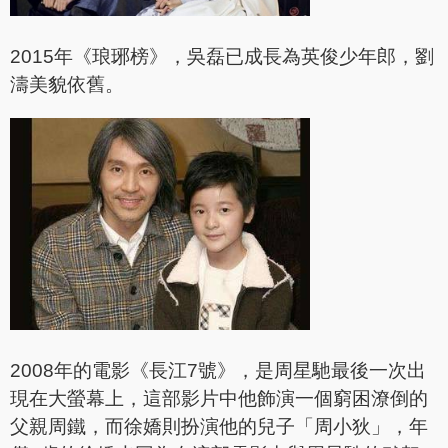
2015年《琅琊榜》，吳磊已成長為英俊少年郎，劉
濤美貌依舊。
2008年的電影《長江7號》，是周星馳最後一次出
現在大螢幕上，這部影片中他飾演一個窮困潦倒的
父親周鐵，而徐嬌則扮演他的兒子「周小狄」，年