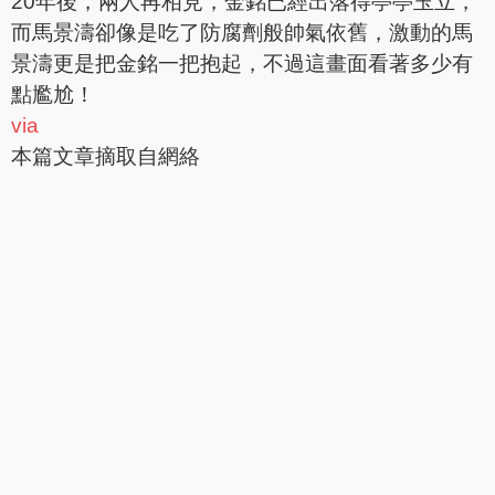
20年後，兩人再相見，金銘已經出落得亭亭玉立，
而馬景濤卻像是吃了防腐劑般帥氣依舊，激動的馬
景濤更是把金銘一把抱起，不過這畫面看著多少有
點尷尬！
via
本篇文章摘取自網絡