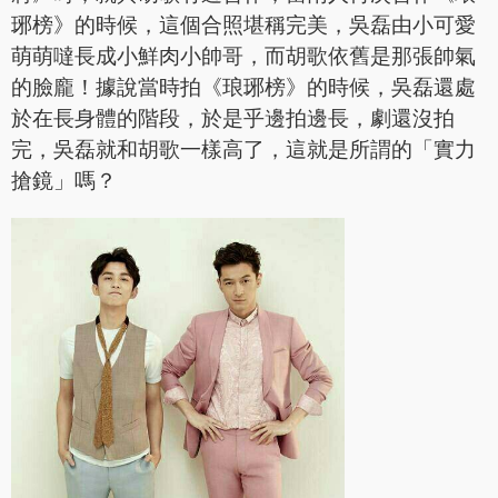
琊榜》的時候，這個合照堪稱完美，吳磊由小可愛
萌萌噠長成小鮮肉小帥哥，而胡歌依舊是那張帥氣
的臉龐！據說當時拍《琅琊榜》的時候，吳磊還處
於在長身體的階段，於是乎邊拍邊長，劇還沒拍
完，吳磊就和胡歌一樣高了，這就是所謂的「實力
搶鏡」嗎？