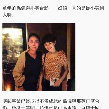
童年的孫儷與那英合影，「娘娘」真的是從小美到
大呀。
演藝事業已經取得不俗成就的孫儷與那英再度合
影，微微一笑間，仿佛已是山高水遠，百轉千回。