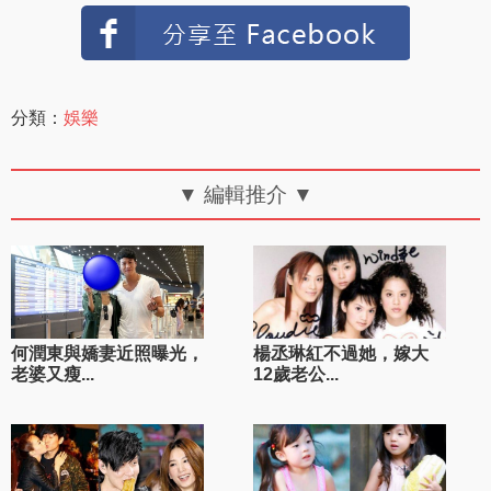
分類：
娛樂
▼ 編輯推介 ▼
何潤東與嬌妻近照曝光，
楊丞琳紅不過她，嫁大
老婆又瘦...
12歲老公...