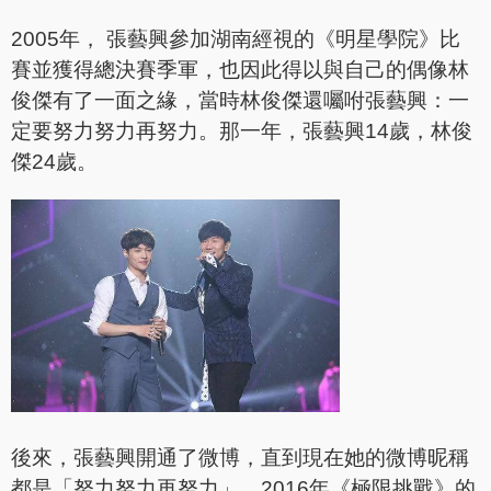
2005年， 張藝興參加湖南經視的《明星學院》比
賽並獲得總決賽季軍，也因此得以與自己的偶像林
俊傑有了一面之緣，當時林俊傑還囑咐張藝興：一
定要努力努力再努力。那一年，張藝興14歲，林俊
傑24歲。
後來，張藝興開通了微博，直到現在她的微博昵稱
都是「努力努力再努力」，2016年《極限挑戰》的