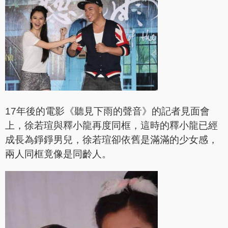
17年後的電影《聽見下雨的聲音》的記者見面會
上，徐若瑄與釋小龍再度同框，這時的釋小龍已經
成長為錚錚男兒，徐若瑄卻依舊是滿滿的少女感，
兩人同框竟像是同齡人。