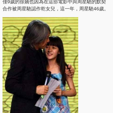
僅9歲的徐嬌也因為在這部電影中與周星馳的默契
合作被周星馳認作乾女兒，這一年，周星馳46歲。