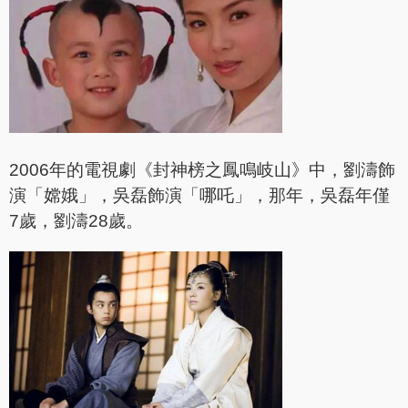
2006年的電視劇《封神榜之鳳鳴岐山》中，劉濤飾
演「嫦娥」，吳磊飾演「哪吒」，那年，吳磊年僅
7歲，劉濤28歲。