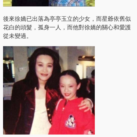
後來徐嬌已出落為亭亭玉立的少女，而星爺依舊似
花白的頭髮，孤身一人，而他對徐嬌的關心和愛護
從未變過。