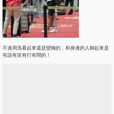
不過周迅看起來還是蠻嗨的，和身邊的人聊起來是
有說有笑有打有鬧的！