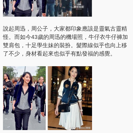
說起周迅，周公子，大家都印象應該是靈氣古靈精
怪。而如今43歲的周迅的機場照，牛仔衣牛仔褲加
雙肩包，十足學生妹的裝扮。髮際線似乎也向上移
了不少，身材看起來也似乎有點發福的感覺。