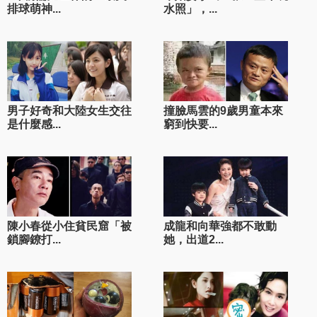
排球萌神...
水照」，...
男子好奇和大陸女生交往
撞臉馬雲的9歲男童本來
是什麼感...
窮到快要...
陳小春從小住貧民窟「被
成龍和向華強都不敢動
鎖腳鐐打...
她，出道2...