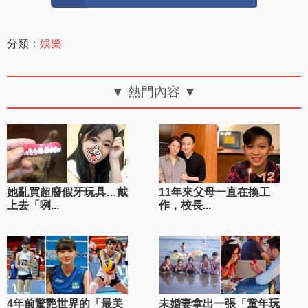
分類：
娛樂
▼ 熱門內容 ▼
她亂買超廢假牙玩具…戴
11年來父母一直在換工
上去「咧...
作，校長...
4年前驚艷世界的「最美
未婚妻拿出一張「童年玩