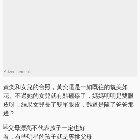
Advertisement
黃奕和女兒的合照，黃奕還是一如既往的貌美如
花。不過她的女兒就有點磕磣了，媽媽明明是雙眼
皮呀，結果女兒長了雙單眼皮，難道是隨了爸爸那
邊？