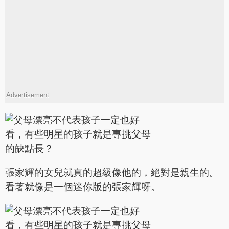
Advertisement
張家輝的女兒就真的超級像他的，絕對是親生的。
看著就像是一個迷你版的張家輝呀。