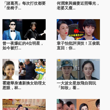
「諸葛亮」每次打仗都要
何潤東與嬌妻近照曝光，
「坐椅子...
老婆又瘦...
曾一夜爆紅的4位明星，
章子怡批評演技！王俊凱
如今被打...
直回：你...
霍建華身邊新換女助理太
一大波女星放飛自我玩
惹眼，林...
「卸妝」看...