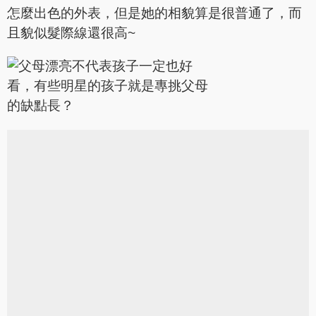
怎麼出色的外表，但是她的相貌算是很普通了，而
且貌似髮際線還很高~