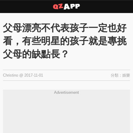
Copyright © 2026 ·
QZAPP
·
隱私權政策
父母漂亮不代表孩子一定也好
看，有些明星的孩子就是專挑
父母的缺點長？
Christino
@
2017-11-01
分類：
娛樂
Advertisement