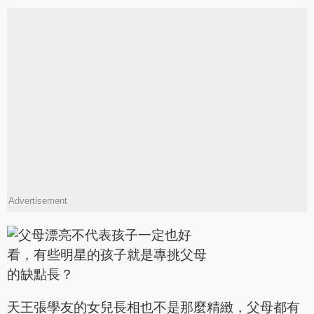
Advertisement
天王張學友的女兒長相也不是那麼精緻，父母都有