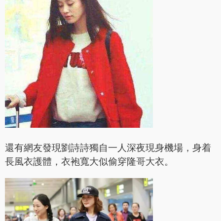
還有網友發現劉詩詩獨自一人深夜現身機場，身着
長風衣護體，衣袍寬大似偷穿隆哥大衣。