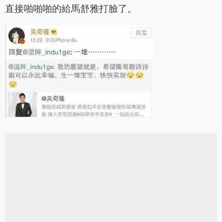
直接啪啪啪的給馬舒雅打臉了。