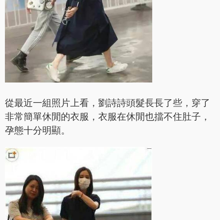
從最近一組照片上看，劉詩詩頭髮長長了些，穿了
非常簡單休閒的衣服，衣服在休閒也擋不住肚子，
孕態十分明顯。