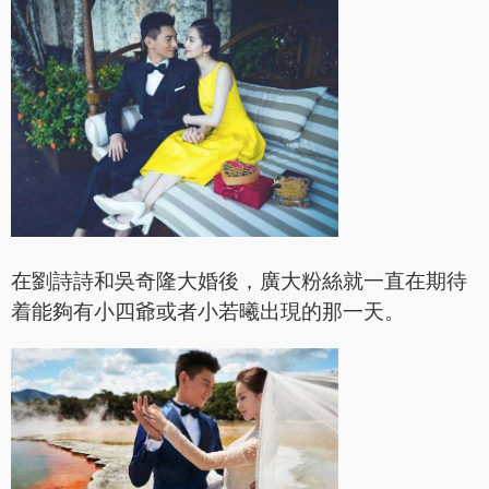
在劉詩詩和吳奇隆大婚後，廣大粉絲就一直在期待
着能夠有小四爺或者小若曦出現的那一天。