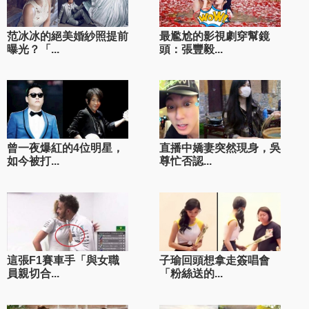
范冰冰的絕美婚紗照提前
最尷尬的影視劇穿幫鏡
曝光？「...
頭：張豐毅...
曾一夜爆紅的4位明星，
直播中嬌妻突然現身，吳
如今被打...
尊忙否認...
這張F1賽車手「與女職
子瑜回頭想拿走簽唱會
員親切合...
「粉絲送的...