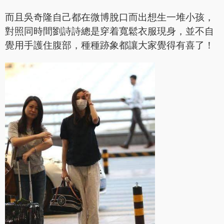
而且吳奇隆自己都在微博脫口而出想生一堆小孩，
對照同時間劉詩詩總是穿着寬鬆衣服現身，並不自
覺用手護住腹部，種種跡象都讓大家覺得有喜了！