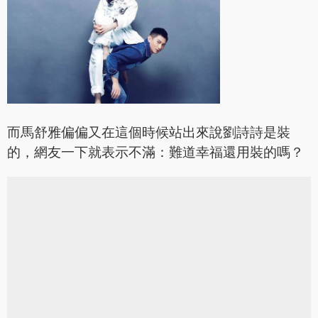
而馬舒雅偏偏又在這個時候站出來說劉詩詩是裝
的，網友一下就表示不滿：難道幸福還用裝的嗎？