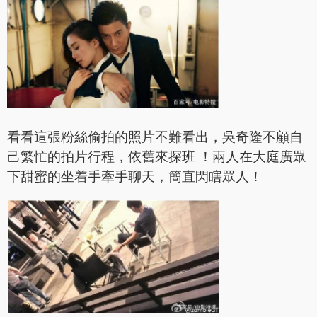
看看這張粉絲偷拍的照片不難看出，吳奇隆不顧自
己繁忙的拍片行程，依舊來探班 ！兩人在大庭廣眾
下甜蜜的坐着手牽手聊天，簡直閃瞎眾人！