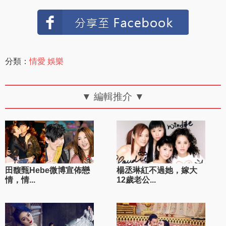
分類：
情愛
娛樂
▼ 編輯推介 ▼
田馥甄Hebe微博宣佈戀
楊丞琳紅不過她，嫁大
情，情...
12歲老公...