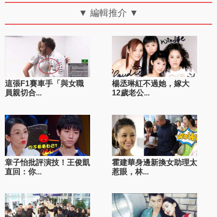
▼ 編輯推介 ▼
這張F1賽車手「與女職
楊丞琳紅不過她，嫁大
員親切合...
12歲老公...
章子怡批評演技！王俊凱
霍建華身邊新換女助理太
直回：你...
惹眼，林...