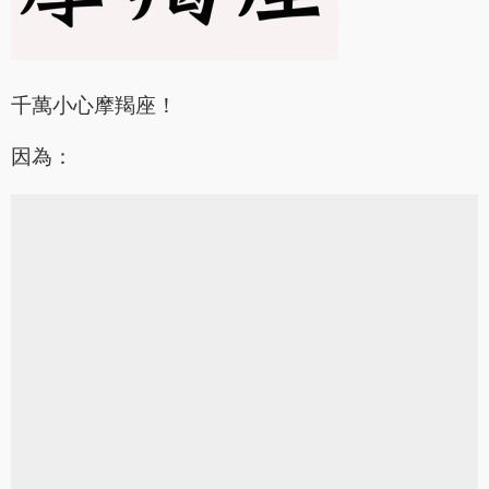
千萬小心摩羯座！
因為：