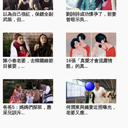
以為自己很紅，保鏢全副
劉詩詩成功懷孕了，前妻
武裝，但...
曾暗示吳...
陳小春老婆，去韓國錄節
16張「真愛才會流露情
目被耍，...
慾」的真...
爸爸5：媽媽們探班，應
何潤東與嬌妻近照曝光，
采兒訓斥...
老婆又瘦...